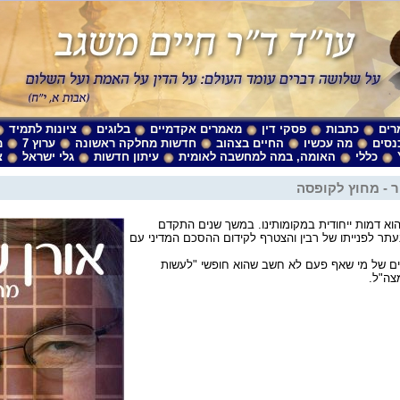
רים
כתבות
פסקי דין
מאמרים אקדמיים
בלוגים
ציונות לתמיד
נסים
מה עכשיו
החיים בצהוב
חדשות מחלקה ראשונה
ערוץ 7
מ
כללי
האומה, במה למחשבה לאומית
עיתון חדשות
גלי ישראל
צ
ר - מחוץ לקופסה
הוא דמות ייחודית במקומותינו. במשך שנים התקדם
תר לפנייתו של רבין והצטרף לקידום ההסכם המדיני עם
ם של מי שאף פעם לא חשב שהוא חופשי "לעשות
צה"ל.