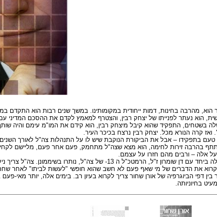
ור הוא, מהרבה בחינות, דמות ייחודית במקומותינו. במשך שנים רבות הוא התקדם במ
ית, הוא נעתר לפנייתו של יצחק רבין, והצטרף למאמץ לקדם את ההסכם המדיני עם
 בשטחים, התפקיד שהוא קיבל מיצחק רבין, הוא קידם את המו"מ עימם והיה שותף
. ואז קרה הנורא מכל. יצחק רבין נרצח בכיכר העיר.
 טעם בתפקידו – אבל את הביקורת הנוקבת שיש לו על התנהלות צה"ל לאורך השנים ה
שתתף בהרבה זירות לחימה, הוא מצא שצה"ל מתחמק, פעם אחר פעם, מליישם לקחים
על אלה – ורבים מהם חזרו על עצמם.
תובנות רבות שהוא העלה ביחד עם דן שומרון ז"ל, הרמטכ"ל ה 13- של צה"ל, נותרו בש
קרוא את הדברים של מי שאף פעם לא חשב שהוא חופשי "לעשות לביתו" לאחר שחרו
ין דפי הביוגרפיה של אורן שחור צריך לקרוא בעיון רב. בימים אלה, יותר מאי-פעם
יט בחיוניותה.