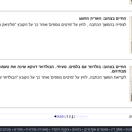
החיים בצהוב: האריה החוגג
לצפייה בהמשך הכתבה , לחץ על 'פרטים נוספים' ואחר כך על הקובץ "מליניאק ה
החיים בצהוב: בולדוזר עם בלמים. טעיתי. הבולדוזר דווקא שינה את טעמו -
מבתיהם.
לקריאת המשך הכתבה, לחץ על 'פרטים נוספים' ואחר כך על הקובץ "הבולדוזר שא
הקודם
|
1
2
3
|
הבא
בות
•
פסקי דין
•
מאמרים אקדמיים
•
בלוגים
•
ציונות לתמיד
•
סאטירה פוליטית
•
ספרים
•
מכתבים