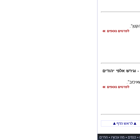
קטן".
 וגירש אלפי יהודים
יכזב".
לראש הדף
•
כנסים
•
מה עכשיו
•
החיים