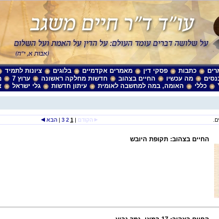
רים
כתבות
פסקי דין
מאמרים אקדמיים
בלוגים
ציונות לתמיד
נסים
מה עכשיו
החיים בצהוב
חדשות מחלקה ראשונה
ערוץ 7
מ
כללי
האומה, במה למחשבה לאומית
עיתון חדשות
גלי ישראל
צ
הקודם
|
1
2
3
|
הבא
החיים בצהוב: תקופת היובש