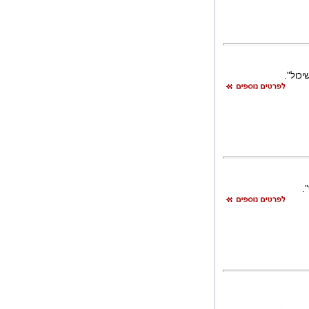
כול".
.