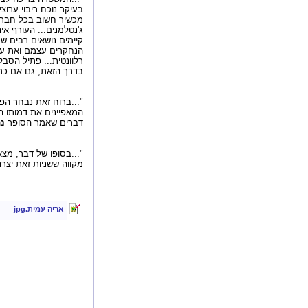
בעיקר נוכח ריבוי ערו
מכשיר חשוב בכל חברה 
ג'נטלמנים... העורף א
קיימים נושאים רבים שמ
הנחקרים עצמם ואת עו
רלוונטית... פתיל הסבלנ
בדרך הזאת, גם אם כרו
"...ברוח זאת נבחר הפ
דברים שאמר הסופר
נ
"...בסופו של דבר, מצא
מקווה ששניות זאת יצר
אריה עמית.jpg