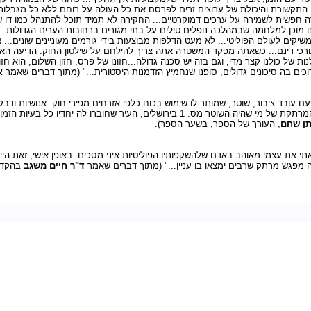
צי התקשורת והיכולת של ערוצים זרים לפרסם את כל העולה על רוחם ללא כל מגבלות
חפשית לשמירה על ערכים דמוקרטיים... החקירה לא תמיד תוכל להתנהל כמו דו שי
ינו מוכן למלחמה שבמהלכה נופלים טילים על בתי מגורים ברחובות הערים הגדולות.
שיקים לעולם הפוליטי... לא מעט הדלפות מבוצעות בידי גורמים מעוניינים שונים...
רכי דינם... כשאתה מפקד המשטרה אתה צריך להילחם על שילטון החוק. הדיעה הא
ות של כולנו קצר מדי, וגם בזה יש סכנה גדולה...חזונו של פרס, חזון השלום, הוא חז
כים בה סיכונים גדולים, סופנו שנחמיץ הזדמנות היסטורית..." (מתוך דברים שאמר
א
עם עובד ציבור, שוטר, שמותר לו שימוש בכוח כלפי אזרחים מפירי חוק. אנושיות וד
המאפיינים את דמותו המרתקת של מי שהיה השוטר מס. 1 בירושלים, העיר שחוברו לה יחדיו 
תן שחם
, העורך של הספר, בשער הספר).
תי את עצמי מאוהב באדם שלהשקפותיו הפוליטיות איני מסכים. באופן אישי, זאת היי
ה מפגש מרתק שרבים ימצאו בו עניין..." (מתוך דברים שאמר
ד"ר חיים משגב
בהקדמ