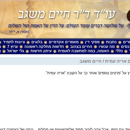
רים
כתבות
פסקי דין
מאמרים אקדמיים
בלוגים
ציונות לתמיד
נסים
מה עכשיו
החיים בצהוב
חדשות מחלקה ראשונה
ערוץ 7
מ
כללי
האומה, במה למחשבה לאומית
עיתון חדשות
גלי ישראל
צ
 אריה עמית / חיים משגב
 על 'פרטים נוספים' ואחר כך על הקובץ "אריה עמית".
ד עם הזמן, אבל צריך לזכור תמיד שלמקצועיות אין תחליף... כוחה של הצנזורה דעך